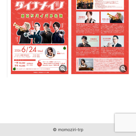
JUST ONE WORLD PROJECT
CONTACT
© momoziri-trp