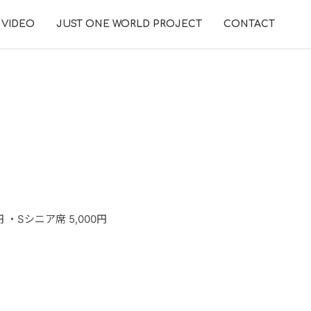
VIDEO
JUST ONE WORLD PROJECT
CONTACT
0円 ・Sシニア席 5,000円