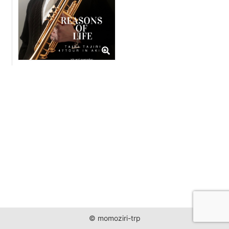
JUST ONE WORLD PROJECT
CONTACT
© momoziri-trp