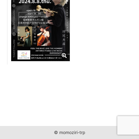
JUST ONE WORLD PROJECT
CONTACT
© momoziri-trp