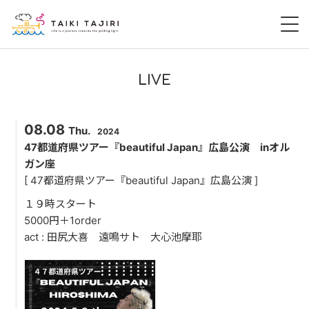
HOME
LIVE
田尻大喜
08.08
Thu.
2024
桃尻大喜
47都道府県ツアー『beautiful Japan』広島公演 inオル
ガン座
暁 AKATSUKI
[ 47都道府県ツアー『beautiful Japan』広島公演 ]
１９時スタート
LIVE
5000円＋1order
act : 田尻大喜 遠鳴サト 大心池摩耶
DISCOGRAPHY
VIDEO