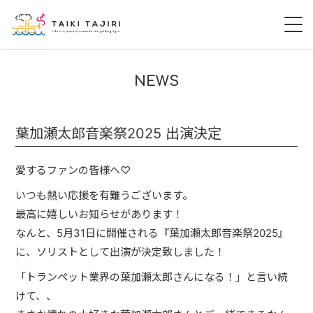
HOME
NEWS
田尻大喜
葉加瀬太郎音楽祭2025 出演決定
桃尻大喜
愛するファンの皆様へ♡
暁 AKATSUKI
いつも熱い応援を有難うございます。
LIVE
最高に嬉しいお知らせがあります！
なんと、5月31日に開催される『葉加瀬太郎音楽祭2025』
DISCOGRAPHY
に、ソリストとして出演が決定致しました！
「トランペット業界の葉加瀬太郎さんになる！」と言い続
VIDEO
けて、、