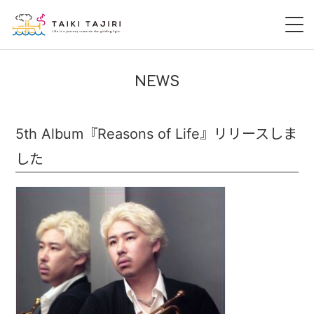
HOME
NEWS
田尻大喜
5th Album『Reasons of Life』リリースしま
桃尻大喜
した
暁 AKATSUKI
LIVE
DISCOGRAPHY
VIDEO