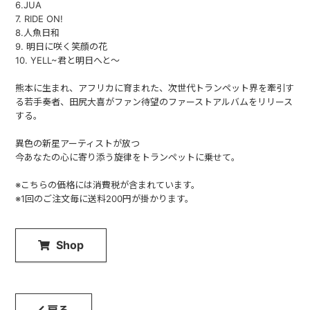
6.JUA
7. RIDE ON!
8.人魚日和
9. 明日に咲く笑顔の花
10. YELL~君と明日へと〜
熊本に生まれ、アフリカに育まれた、次世代トランペット界を牽引す
る若手奏者、田尻大喜がファン待望のファーストアルバムをリリース
する。
異色の新星アーティストが放つ
今あなたの心に寄り添う旋律をトランペットに乗せて。
※こちらの価格には消費税が含まれています。
※1回のご注文毎に送料200円が掛かります。
Shop
戻る