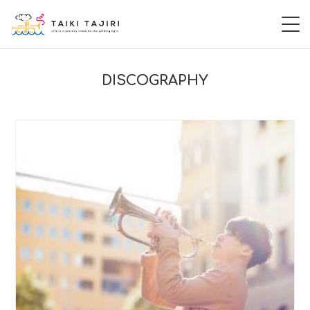
HOME
DISCOGRAPHY
田尻大喜
桃尻大喜
暁 AKATSUKI
LIVE
DISCOGRAPHY
VIDEO