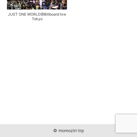
JUST ONE WORLD PROJECT
JUST ONE WORLD@Billboard live
CONTACT
Tokyo
© momoziri-trp