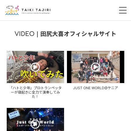
HOME
VIDEO | 田尻大喜オフィシャルサイト
田尻大喜
桃尻大喜
暁 AKATSUKI
「ハトと少年」プロトランペッタ
LIVE
JUST ONE WORLD@ケニア
ーが寝起きに全力で演奏してみ
た！
DISCOGRAPHY
VIDEO