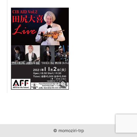
JUST ONE WORLD PROJECT
CONTACT
© momoziri-trp