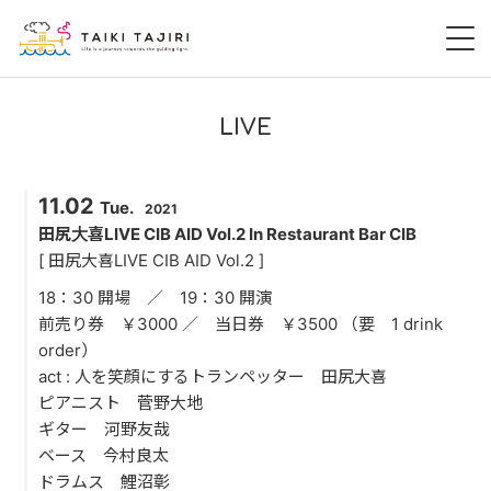
HOME
LIVE
田尻大喜
11.02
Tue.
2021
桃尻大喜
田尻大喜LIVE CIB AID Vol.2 In Restaurant Bar CIB
[ 田尻大喜LIVE CIB AID Vol.2 ]
暁 AKATSUKI
18：30 開場 ／ 19：30 開演
前売り券 ￥3000 ／ 当日券 ￥3500 （要 1 drink
LIVE
order）
act : 人を笑顔にするトランペッター 田尻大喜
DISCOGRAPHY
ピアニスト 菅野大地
ギター 河野友哉
VIDEO
ベース 今村良太
ドラムス 鯉沼彰