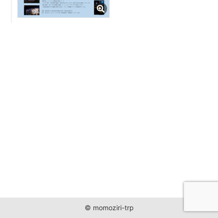
JUST ONE WORLD PROJECT
CONTACT
© momoziri-trp