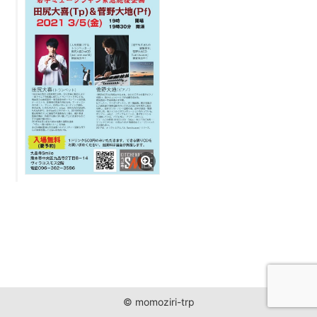
JUST ONE WORLD PROJECT
CONTACT
© momoziri-trp