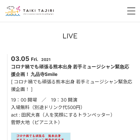
HOME
LIVE
田尻大喜
03.05
Fri.
2021
桃尻大喜
コロナ禍でも頑張る熊本出身 若手ミュージシャン緊急応
援企画！ 九品寺Smile
暁 AKATSUKI
[ コロナ禍でも頑張る熊本出身 若手ミュージシャン緊急応
援企画！ ]
LIVE
19：00 開場 ／ 19：30 開演
入場無料（別途ドリンク代500円）
DISCOGRAPHY
act : 田尻大喜（人を笑顔にするトランペッター）
菅野大地（ピアニスト）
VIDEO