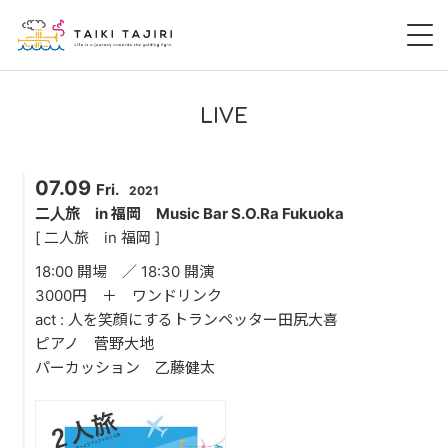
HOME
LIVE
田尻大喜
07.09
Fri.
2021
桃尻大喜
二人旅 in 福岡 Music Bar S.O.Ra Fukuoka
[ 二人旅 in 福岡 ]
暁 AKATSUKI
18:00 開場 ／ 18:30 開演
3000円 ＋ ワンドリンク
LIVE
act : 人を笑顔にするトランペッター田尻大喜
ピアノ 菅野大地
DISCOGRAPHY
パーカッション 乙藤健太
VIDEO