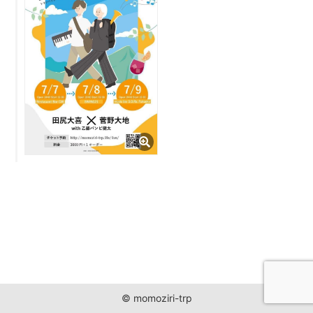
JUST ONE WORLD PROJECT
CONTACT
© momoziri-trp