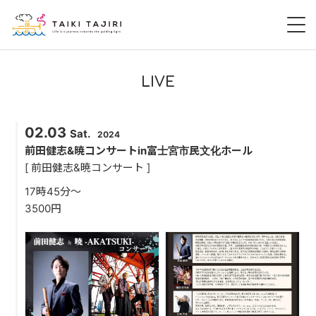
HOME
LIVE
田尻大喜
02.03
Sat.
2024
桃尻大喜
前田健志&暁コンサートin富士宮市民文化ホール
[ 前田健志&暁コンサート ]
暁 AKATSUKI
17時45分〜
3500円
LIVE
DISCOGRAPHY
VIDEO