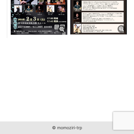
JUST ONE WORLD PROJECT
CONTACT
© momoziri-trp