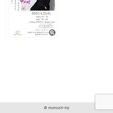
JUST ONE WORLD PROJECT
CONTACT
© momoziri-trp