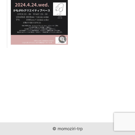
JUST ONE WORLD PROJECT
CONTACT
© momoziri-trp