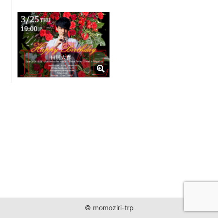
JUST ONE WORLD PROJECT
CONTACT
© momoziri-trp