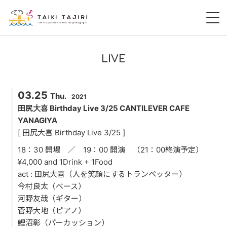
HOME
LIVE
田尻大喜
03.25
Thu.
2021
桃尻大喜
田尻大喜 Birthday Live 3/25 CANTILEVER CAFE
YANAGIYA
暁 AKATSUKI
[ 田尻大喜 Birthday Live 3/25 ]
18：30 開場 ／ 19：00 開演 （21：00終演予定）
LIVE
¥4,000 and 1Drink + 1Food
act : 田尻大喜（人を笑顔にするトランペッター）
DISCOGRAPHY
今村良太（ベース）
河野友哉（ギター）
VIDEO
菅野大地（ピアノ）
鯉沼彰（パーカッション）