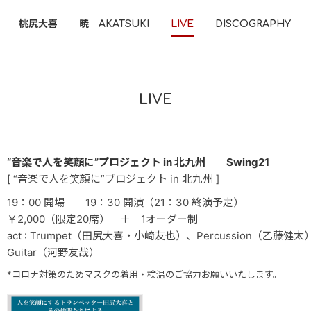
桃尻大喜
暁 AKATSUKI
LIVE
DISCOGRAPHY
LIVE
“音楽で人を笑顔に”プロジェクト in 北九州 Swing21
[ “音楽で人を笑顔に”プロジェクト in 北九州 ]
19：00 開場 19：30 開演（21：30 終演予定）
￥2,000（限定20席） ＋ 1オーダー制
act : Trumpet（田尻大喜・小崎友也）、Percussion（乙藤健
Guitar（河野友哉）
*コロナ対策のためマスクの着用・検温のご協力お願いいたします。