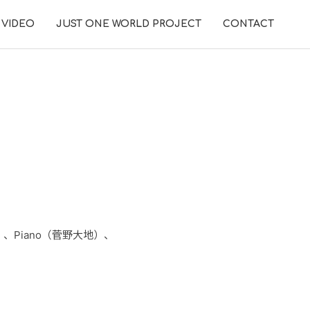
VIDEO
JUST ONE WORLD PROJECT
CONTACT
太）、Piano（菅野大地）、