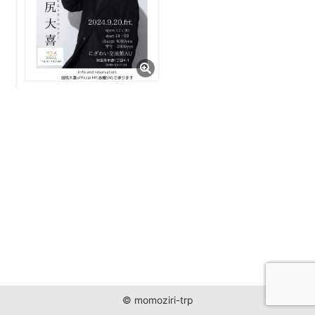
JUST ONE WORLD PROJECT
CONTACT
© momoziri-trp