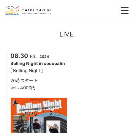
HOME
LIVE
田尻大喜
08.30
Fri.
2024
桃尻大喜
Bolling Night in cocopalm
[ Bolling Night ]
暁 AKATSUKI
20時スタート
act : 4000円
LIVE
DISCOGRAPHY
VIDEO