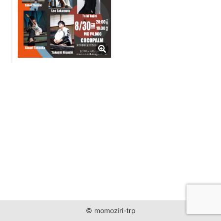
JUST ONE WORLD PROJECT
CONTACT
© momoziri-trp