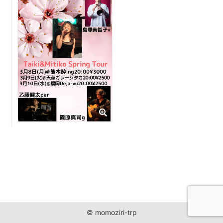
JUST ONE WORLD PROJECT
CONTACT
© momoziri-trp